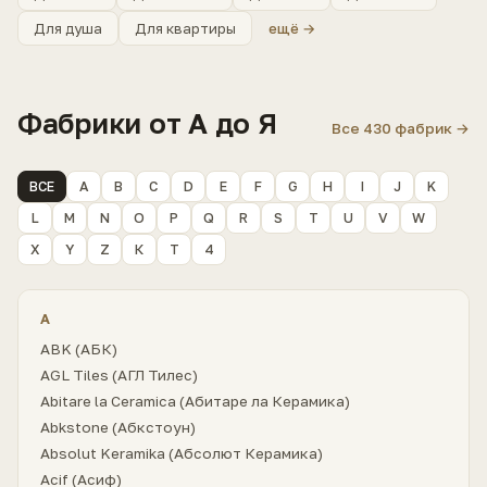
Для душа
Для квартиры
ещё →
Фабрики от А до Я
Все 430 фабрик →
ВСЕ
A
B
C
D
E
F
G
H
I
J
K
L
M
N
O
P
Q
R
S
T
U
V
W
X
Y
Z
К
Т
4
A
ABK (АБК)
AGL Tiles (АГЛ Тилес)
Abitare la Ceramica (Абитаре ла Керамика)
Abkstone (Абкстоун)
Absolut Keramika (Абсолют Керамика)
Acif (Асиф)