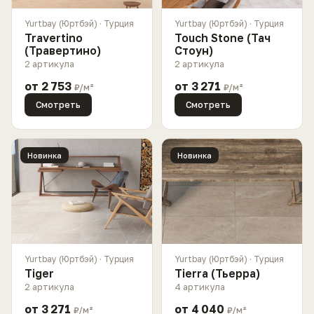
Yurtbay (Юртбэй) · Турция
Yurtbay (Юртбэй) · Турция
Travertino
Touch Stone (Тач
(Травертино)
Стоун)
2 артикула
2 артикула
от 2 753
от 3 271
₽/м²
₽/м²
Смотреть
Смотреть
Новинка
Новинка
Yurtbay (Юртбэй) · Турция
Yurtbay (Юртбэй) · Турция
Tiger
Tierra (Тьерра)
2 артикула
4 артикула
от 3 271
от 4 040
₽/м²
₽/м²