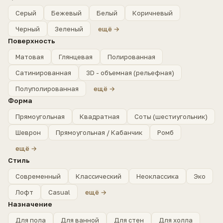
Серый
Бежевый
Белый
Коричневый
Черный
Зеленый
ещё →
Поверхность
Матовая
Глянцевая
Полированная
Сатинированная
3D - объемная (рельефная)
Полуполированная
ещё →
Форма
Прямоугольная
Квадратная
Соты (шестиугольник)
Шеврон
Прямоугольная / Кабанчик
Ромб
ещё →
Стиль
Современный
Классический
Неоклассика
Эко
Лофт
Casual
ещё →
Назначение
Для пола
Для ванной
Для стен
Для холла