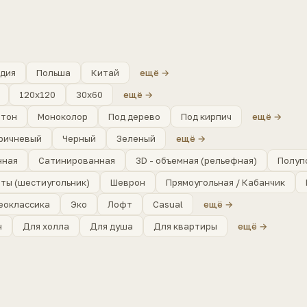
дия
Польша
Китай
ещё →
120x120
30x60
ещё →
етон
Моноколор
Под дерево
Под кирпич
ещё →
ричневый
Черный
Зеленый
ещё →
нная
Сатинированная
3D - объемная (рельефная)
Полуп
ты (шестиугольник)
Шеврон
Прямоугольная / Кабанчик
еоклассика
Эко
Лофт
Casual
ещё →
н
Для холла
Для душа
Для квартиры
ещё →