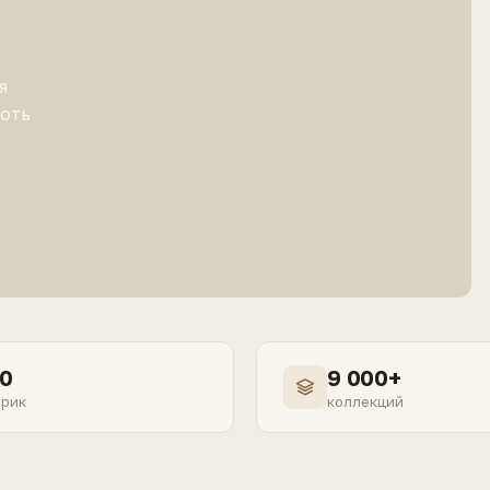
я
лоть
0
9 000+
рик
коллекций