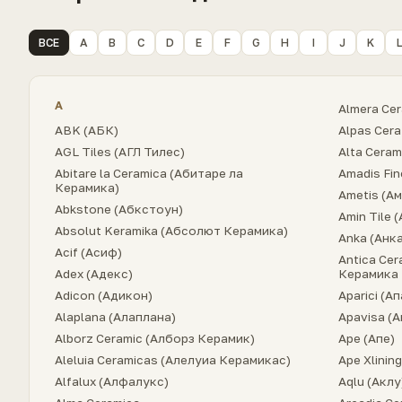
ВСЕ
A
B
C
D
E
F
G
H
I
J
K
A
Almera Ce
ABK (АБК)
Alpas Cera
AGL Tiles (АГЛ Тилес)
Alta Cera
Abitare la Ceramica (Абитаре ла
Amadis Fin
Керамика)
Ametis (А
Abkstone (Абкстоун)
Amin Tile 
Absolut Keramika (Абсолют Керамика)
Anka (Анка
Acif (Асиф)
Antica Cer
Adex (Адекс)
Керамика 
Adicon (Адикон)
Aparici (А
Alaplana (Алаплана)
Apavisa (
Alborz Ceramic (Алборз Керамик)
Ape (Апе)
Aleluia Ceramicas (Алелуиа Керамикас)
Ape Xlining
Alfalux (Алфалукс)
Aqlu (Аклу