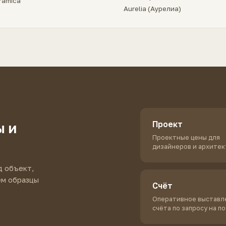
ramica
Aurelia (Аурелиа)
Проект
ы и
Проектные цены для
дизайнеров и архите
д объект,
ем образцы
Счёт
Оперативное выставл
счёта по запросу на п