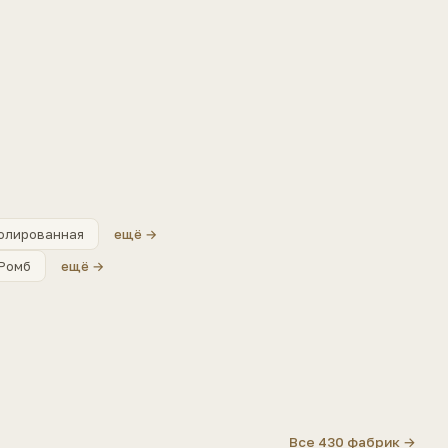
олированная
ещё →
Ромб
ещё →
Все 430 фабрик →