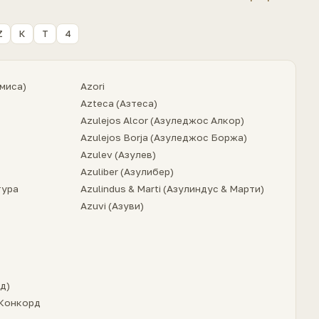
Z
К
Т
4
B
амиса)
Azori
Azteca (Азтеса)
Ba
Azulejos Alcor (Азуледжос Алкор)
Ba
Azulejos Borja (Азуледжос Боржа)
Ba
Azulev (Азулев)
Ba
Azuliber (Азулибер)
Be
тура
Azulindus & Marti (Азулиндус & Марти)
Be
Azuvi (Азуви)
Be
Be
Bi
Bl
Bo
д)
Bo
 Конкорд
Bo