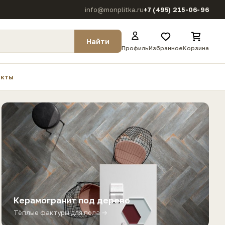
info@monplitka.ru
+7 (495) 215-06-96
Найти
Профиль
Избранное
Корзина
екты
Керамогранит под дерево
Тёплые фактуры для пола →