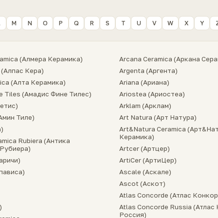
L
M
N
O
P
Q
R
S
T
U
V
W
X
Y
ramica (Алмера Керамика)
Arcana Ceramica (Аркана Сер
 (Алпас Кера)
Argenta (Аргента)
mica (Алта Керамика)
Ariana (Ариана)
e Tiles (Амадис Фине Тилес)
Ariostea (Ариостеа)
метис)
Arklam (Арклам)
(Амин Тиле)
Art Natura (Арт Натура)
)
Art&Natura Ceramica (Арт&На
Керамика)
amica Rubiera (Антика
Рубиера)
Artcer (Артцер)
паричи)
ArtiCer (АртиЦер)
Апависа)
Ascale (Аскале)
Ascot (Аскот)
Atlas Concorde (Атлас Конкор
)
Atlas Concorde Russia (Атлас
Россия)