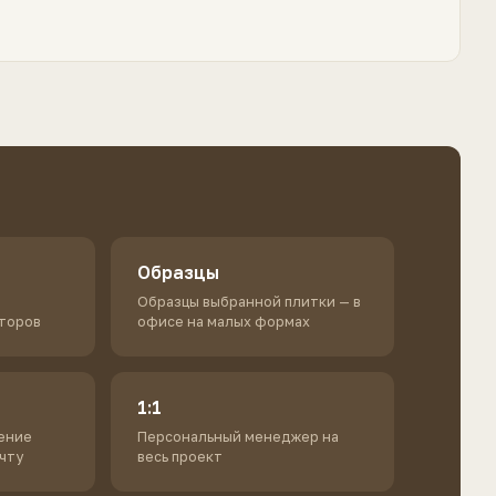
Br
Образцы
Образцы выбранной плитки — в
кторов
офисе на малых формах
1:1
ение
Персональный менеджер на
очту
весь проект