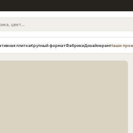
тивная плитка
Крупный формат
Фабрики
Дизайнерам
Наши про