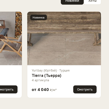
Новинки
Хиты
Новинка
Yurtbay (Юртбэй) · Турция
Tierra (Тьерра)
4 артикула
от 4 040
мотреть
Смотреть
₽/м²