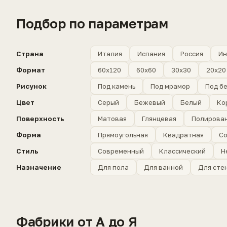
Подбор по параметрам
Страна
Италия
Испания
Россия
Ин
Формат
60x120
60x60
30x30
20x20
Рисунок
Под камень
Под мрамор
Под б
Цвет
Серый
Бежевый
Белый
Ко
Поверхность
Матовая
Глянцевая
Полирова
Форма
Прямоугольная
Квадратная
Со
Стиль
Современный
Классический
Н
Назначение
Для пола
Для ванной
Для сте
Фабрики от А до Я