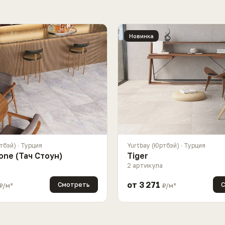
Новинка
тбэй) · Турция
Yurtbay (Юртбэй) · Турция
one (Тач Стоун)
Tiger
2 артикула
от 3 271
Смотреть
С
₽/м²
₽/м²