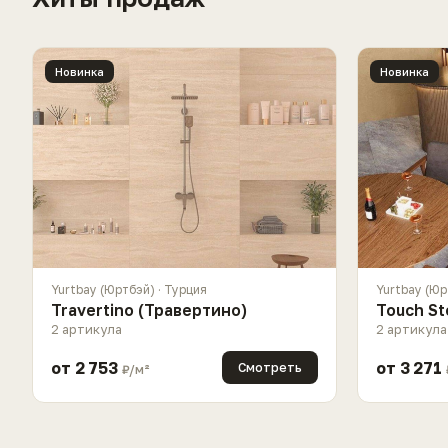
Новинка
Новинка
Yurtbay (Юртбэй) · Турция
Yurtbay (Юр
Travertino (Травертино)
Touch St
2 артикула
2 артикула
от 2 753
от 3 271
Смотреть
₽/м²